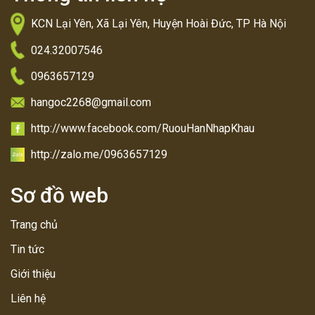
KCN Lại Yên, Xã Lại Yên, Huyện Hoài Đức, TP Hà Nội
024.32007546
0963657129
hangoc2268@gmail.com
http://www.facebook.com/RuouHanNhapKhau
http://zalo.me/0963657129
Sơ đồ web
Trang chủ
Tin tức
Giới thiệu
Liên hệ