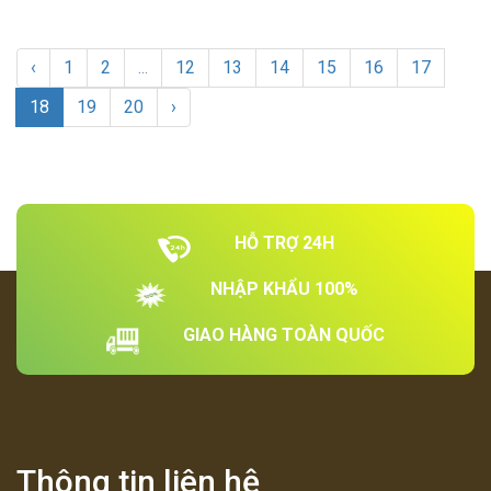
‹
1
2
...
12
13
14
15
16
17
18
19
20
›
HỖ TRỢ 24H
NHẬP KHẨU 100%
GIAO HÀNG TOÀN QUỐC
Thông tin liên hệ