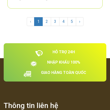
‹
1
2
3
4
5
›
HỖ TRỢ 24H
NHẬP KHẨU 100%
GIAO HÀNG TOÀN QUỐC
Thông tin liên hệ