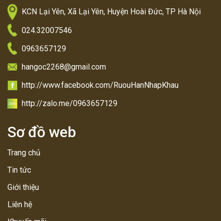
KCN Lại Yên, Xã Lại Yên, Huyện Hoài Đức, TP Hà Nội
024.32007546
0963657129
hangoc2268@gmail.com
http://www.facebook.com/RuouHanNhapKhau
http://zalo.me/0963657129
Sơ đồ web
Trang chủ
Tin tức
Giới thiệu
Liên hệ